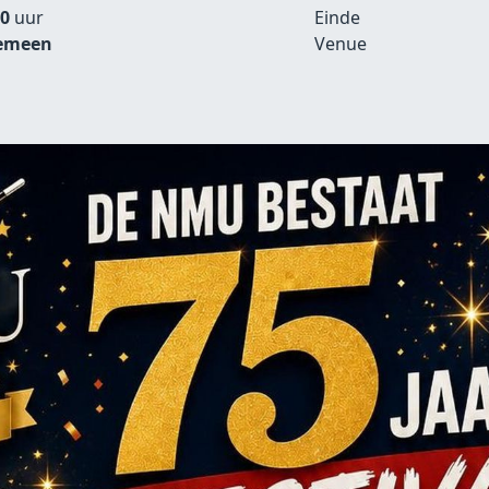
00
uur
Einde
emeen
Venue