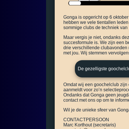
Gonga is opgericht op 6 oktobe
hebben we vele tientallen leden
sommige clubs de techniek van 
Maar vergis je niet, ondanks dez
succesformule is. We zijn een b
drie verschillende clubavonden 
met jou. Wij stemmen vervolgens
De gezelligste goochelc
Omdat wij een goochelclub zijn 
aanmeldt voor zo’n selectieproce
Ondanks dat Gonga geen jeugdaf
contact met ons op om te inform
Wil je de unieke sfeer van Gon
CONTACTPERSOON
Marc Korthout (secretaris)