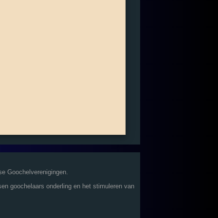
se Goochelverenigingen.
sen goochelaars onderling en het stimuleren van