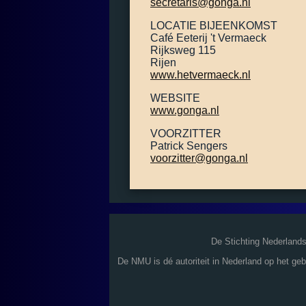
secretaris@gonga.nl
LOCATIE BIJEENKOMST
Café Eeterij 't Vermaeck
Rijksweg 115
Rijen
www.hetvermaeck.nl
WEBSITE
www.gonga.nl
VOORZITTER
Patrick Sengers
voorzitter@gonga.nl
De Stichting Nederland
De NMU is dé autoriteit in Nederland op het ge