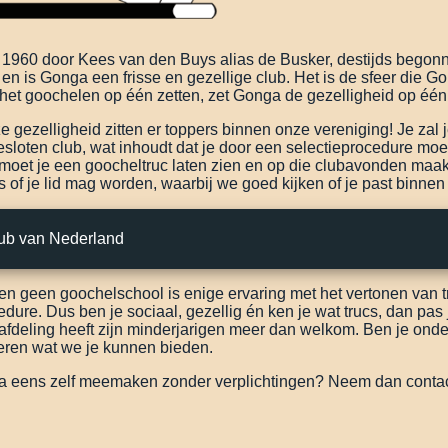
r 1960 door Kees van den Buys alias de Busker, destijds begon
 en is Gonga een frisse en gezellige club. Het is de sfeer die 
het goochelen op één zetten, zet Gonga de gezelligheid op één
e gezelligheid zitten er toppers binnen onze vereniging! Je zal
esloten club, wat inhoudt dat je door een selectieprocedure moe
moet je een goocheltruc laten zien en op die clubavonden maak
 of je lid mag worden, waarbij we goed kijken of je past binne
lub van Nederland
en geen goochelschool is enige ervaring met het vertonen van tr
dure. Dus ben je sociaal, gezellig én ken je wat trucs, dan pas j
deling heeft zijn minderjarigen meer dan welkom. Ben je onde
eren wat we je kunnen bieden.
ga eens zelf meemaken zonder verplichtingen? Neem dan conta