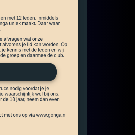
nen met 12 leden. Inmiddels
Gonga uniek maakt. Daar waar
.
 je afvragen wat onze
t alvorens je lid kan worden. Op
 je kennis met de leden en wij
n de groep en daarmee de club.
ucs nodig voordat je je
e waarschijnlijk wel bij ons.
r de 18 jaar, neem dan even
ct met ons op via www.gonga.nl