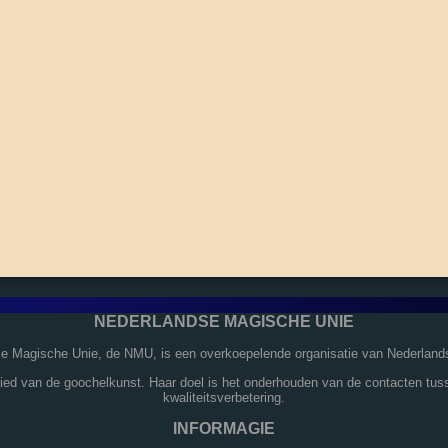
NEDERLANDSE MAGISCHE UNIE
se Magische Unie, de NMU, is een overkoepelende organisatie van Nederland
bied van de goochelkunst. Haar doel is het onderhouden van de contacten tus
kwaliteitsverbetering.
INFORMAGIE