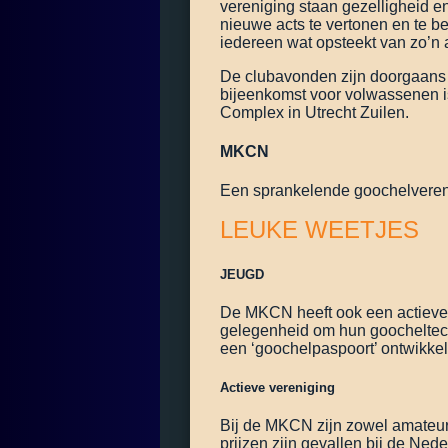
vereniging staan gezelligheid 
nieuwe acts te vertonen en te be
iedereen wat opsteekt van zo’n 
De clubavonden zijn doorgaans
bijeenkomst voor volwassenen is 
Complex in Utrecht Zuilen.
MKCN
Een sprankelende goochelverenig
LEUKE WEETJES
JEUGD
De MKCN heeft ook een actieve 
gelegenheid om hun goocheltech
een ‘goochelpaspoort’ ontwikkel
Actieve vereniging
Bij de MKCN zijn zowel amateurg
prijzen zijn gevallen bij de N