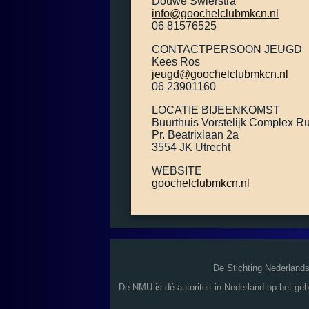
Douwe Swierstra
info@goochelclubmkcn.nl
06 81576525
CONTACTPERSOON JEUGD
Kees Ros
jeugd@goochelclubmkcn.nl
06 23901160
LOCATIE BIJEENKOMST
Buurthuis Vorstelijk Complex R
Pr. Beatrixlaan 2a
3554 JK Utrecht
WEBSITE
goochelclubmkcn.nl
De Stichting Nederland
De NMU is dé autoriteit in Nederland op het ge