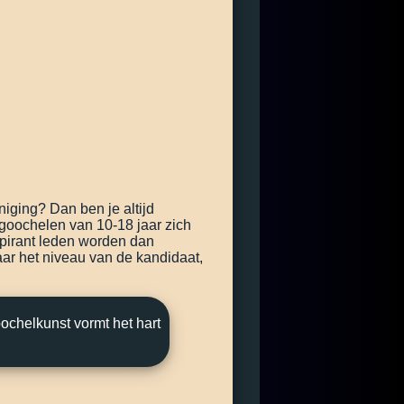
niging? Dan ben je altijd
 goochelen van 10-18 jaar zich
spirant leden worden dan
ar het niveau van de kandidaat,
ochelkunst vormt het hart