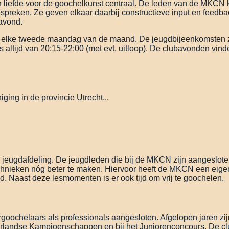
en liefde voor de goochelkunst centraal. De leden van de MK
spreken. Ze geven elkaar daarbij constructieve input en feedbac
avond.
 elke tweede maandag van de maand. De jeugdbijeenkomsten z
altijd van 20:15-22:00 (met evt. uitloop). De clubavonden vinden
ing in de provincie Utrecht...
jeugdafdeling. De jeugdleden die bij de MKCN zijn aangeslote
nieken nóg beter te maken. Hiervoor heeft de MKCN een eigen
d. Naast deze lesmomenten is er ook tijd om vrij te goochelen.
oochelaars als professionals aangesloten. Afgelopen jaren zijn
ederlandse Kampioenschappen en bij het Juniorenconcours. De c