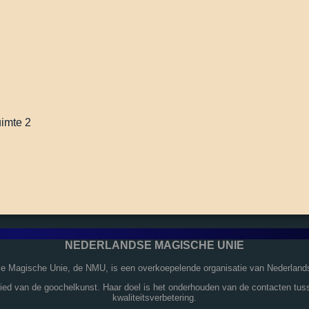
uimte 2
NEDERLANDSE MAGISCHE UNIE
se Magische Unie, de NMU, is een overkoepelende organisatie van Nederland
bied van de goochelkunst. Haar doel is het onderhouden van de contacten tus
kwaliteitsverbetering.