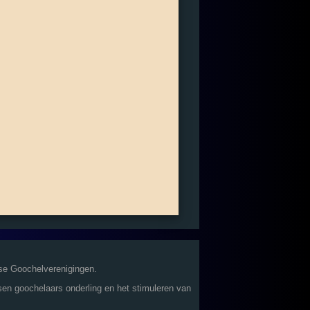
se Goochelverenigingen.
sen goochelaars onderling en het stimuleren van