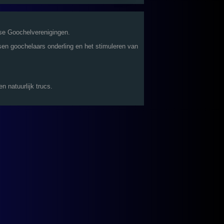
se Goochelverenigingen.
sen goochelaars onderling en het stimuleren van
 natuurlijk trucs.