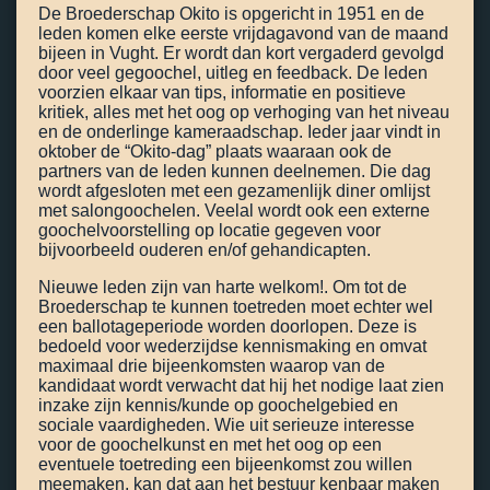
De Broederschap Okito is opgericht in 1951 en de
leden komen elke eerste vrijdagavond van de maand
bijeen in Vught. Er wordt dan kort vergaderd gevolgd
door veel gegoochel, uitleg en feedback. De leden
voorzien elkaar van tips, informatie en positieve
kritiek, alles met het oog op verhoging van het niveau
en de onderlinge kameraadschap. Ieder jaar vindt in
oktober de “Okito-dag” plaats waaraan ook de
partners van de leden kunnen deelnemen. Die dag
wordt afgesloten met een gezamenlijk diner omlijst
met salongoochelen. Veelal wordt ook een externe
goochelvoorstelling op locatie gegeven voor
bijvoorbeeld ouderen en/of gehandicapten.
Nieuwe leden zijn van harte welkom!. Om tot de
Broederschap te kunnen toetreden moet echter wel
een ballotageperiode worden doorlopen. Deze is
bedoeld voor wederzijdse kennismaking en omvat
maximaal drie bijeenkomsten waarop van de
kandidaat wordt verwacht dat hij het nodige laat zien
inzake zijn kennis/kunde op goochelgebied en
sociale vaardigheden. Wie uit serieuze interesse
voor de goochelkunst en met het oog op een
eventuele toetreding een bijeenkomst zou willen
meemaken, kan dat aan het bestuur kenbaar maken