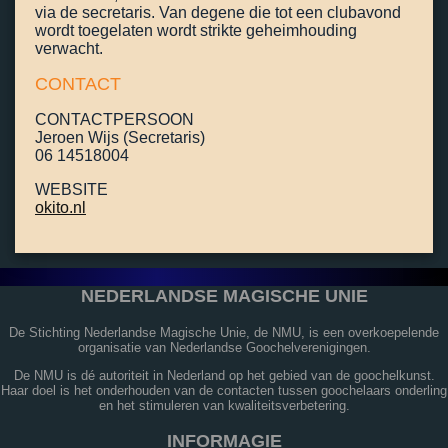
via de secretaris. Van degene die tot een clubavond
wordt toegelaten wordt strikte geheimhouding
verwacht.
CONTACT
CONTACTPERSOON
Jeroen Wijs (Secretaris)
06 14518004
WEBSITE
okito.nl
NEDERLANDSE MAGISCHE UNIE
De Stichting Nederlandse Magische Unie, de NMU, is een overkoepelende
organisatie van Nederlandse Goochelverenigingen.
De NMU is dé autoriteit in Nederland op het gebied van de goochelkunst.
Haar doel is het onderhouden van de contacten tussen goochelaars onderling
en het stimuleren van kwaliteitsverbetering.
INFORMAGIE